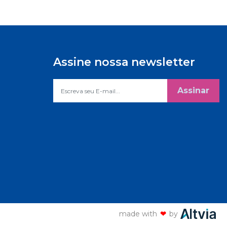
Assine nossa newsletter
Assinar
made with
❤
by